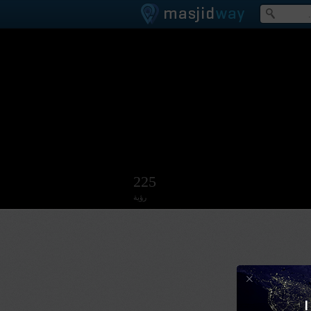
225
رؤية
×