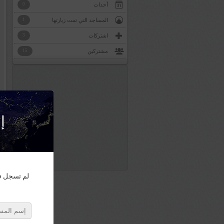
أحداث
0
المساجد التي تمت زيارتها
1
اشتركات
3
مشتركين
15
إن
لم تسجل في Masjidway ؟ سجل الآن، إلتحق بالشبكة الإسلامية الجديدة و ت