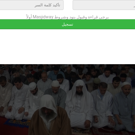
july 13th, 2013 02:37
صل لترك تعليق
يرجى قراءة وقبول بنود وشروط Masjidway أولاً