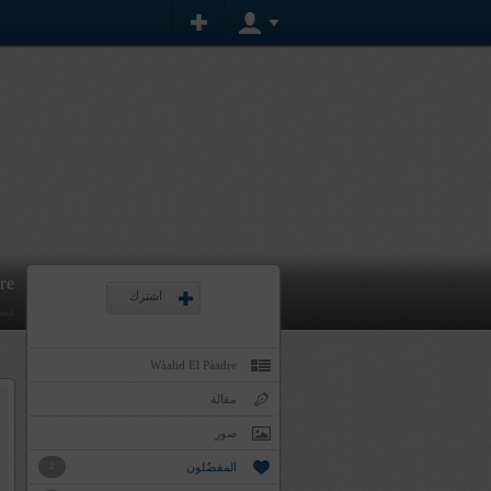
re
اشترك
عضو
Wàalid El Pàadre
مقالة
صور
المفضُلون
2