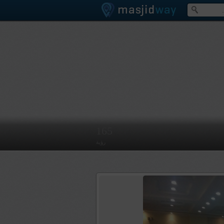
165
رؤية