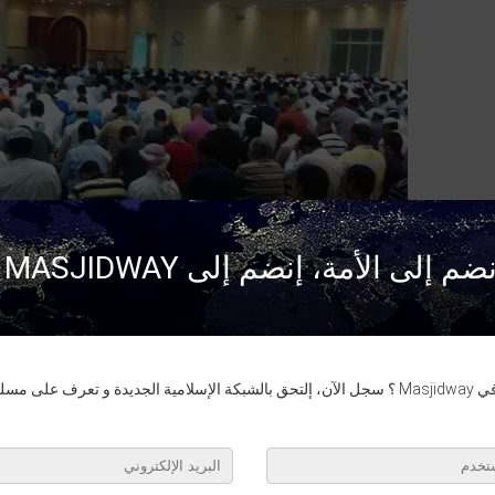
ضم إلى الأمة، إنضم إلى MASJIDWAY !
Hafid MAI
أصدر صورة :
Masjid Sultan | Dubaï | Tarawih
عرف على مسلمي العالم.
july 12th, 2013 17:56 من طرف
Hafid MAI
1 التعليق
Abdessamad B.
Salam alaikum, alors ça donne quoi Ramadan à Dubai ?