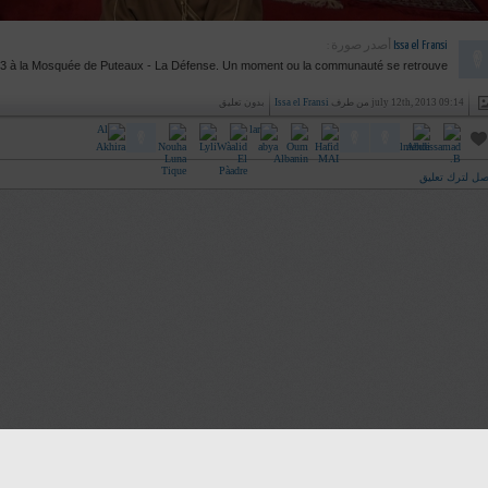
Issa el Fransi
أصدر صورة :
 à la Mosquée de Puteaux - La Défense. Un moment ou la communauté se retrouve !
july 12th, 2013 09:14 من طرف
Issa el Fransi
بدون تعليق
صل لترك تعليق