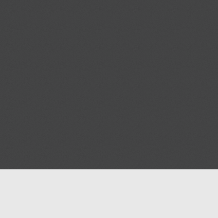
اعرض اشهارك ع
صفحات المساج