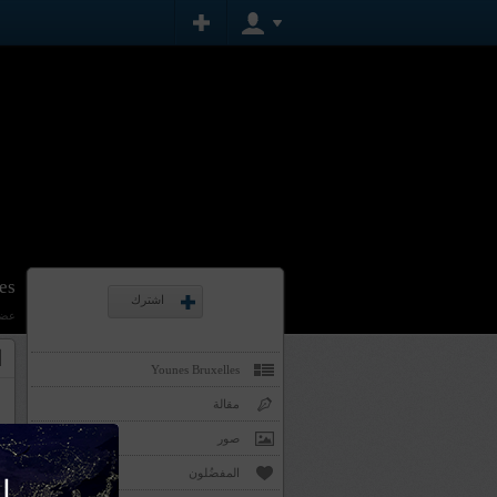
es
اشترك
عضو
ا
Younes Bruxelles
مقالة
صور
المفضُلون
0
إن