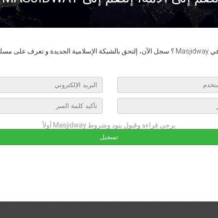
عرف على مسلمي العالم.
يرجى قراءة وقبول بنود وشروط Masjidway أولاً