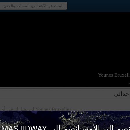
Younes Bruxell
حداثي
Younes Bruxelles لن يشارك في أي حدث
ضم إلى الأمة، إنضم إلى MASJIDWAY !