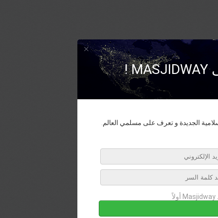
×
لى
ط