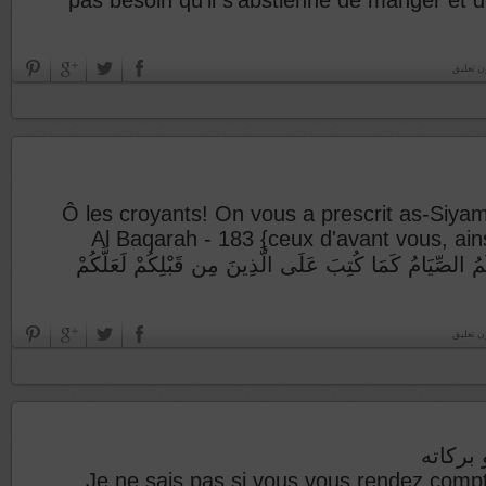
pas besoin qu’il s’abstienne de manger et de
ن تعليق
{Ô les croyants! On vous a prescrit as-Siya
ceux d'avant vous, ainsi attein
ْكُمُ الصِّيَامُ كَمَا كُتِبَ عَلَى الَّذِينَ مِن قَبْلِكُمْ لَعَلَّكُمْ
ن تعليق
بركاته
Je ne sais pas si vous vous rendez comp